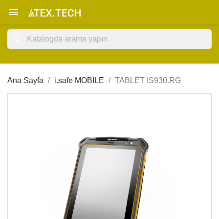

search
Ana Sayfa
i.safe MOBILE
TABLET IS930.RG