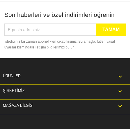
Son haberleri ve özel indirimleri öğrenin
İstediğiniz bir zaman abonelikten çıkabilirsiniz. Bu amaçla, lütfen yasal
uyarılar kısmındaki iletişim bilgilerimizi bulun.

ÜRÜNLER

ŞIRKETIMIZ
keyboard_arrow_down
MAĞAZA BILGISI