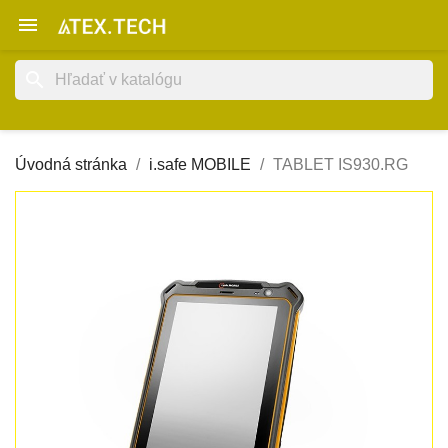

search
Úvodná stránka
i.safe MOBILE
TABLET IS930.RG