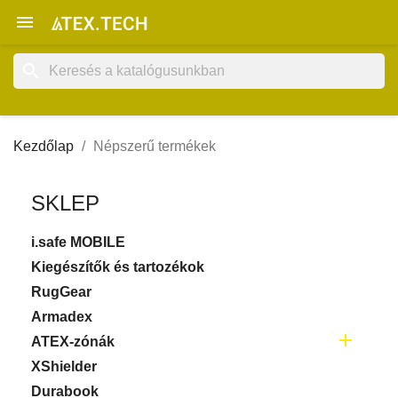

search
Kezdőlap
Népszerű termékek
SKLEP
i.safe MOBILE
Kiegészítők és tartozékok
RugGear
Armadex

ATEX-zónák
XShielder
Durabook