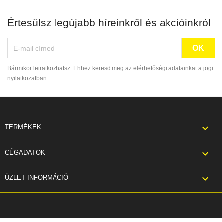
Értesülsz legújabb híreinkről és akcióinkról
Bármikor leiratkozhatsz. Ehhez keresd meg az elérhetőségi adatainkat a jogi
nyilatkozatban.

TERMÉKEK

CÉGADATOK
keyboard_arrow_down
ÜZLET INFORMÁCIÓ