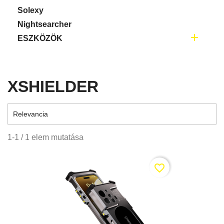
Solexy
Nightsearcher

ESZKÖZÖK
XSHIELDER

Relevancia
1-1 / 1 elem mutatása
favorite_border