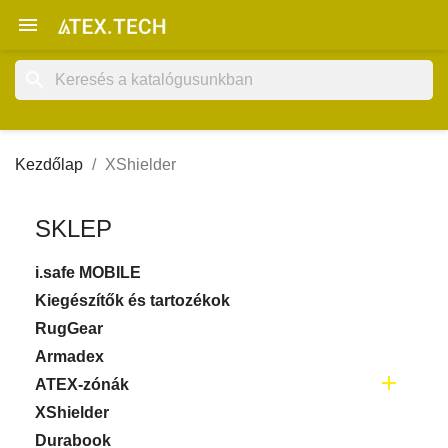

search
Kezdőlap
XShielder
SKLEP
i.safe MOBILE
Kiegészítők és tartozékok
RugGear
Armadex

ATEX-zónák
XShielder
Durabook