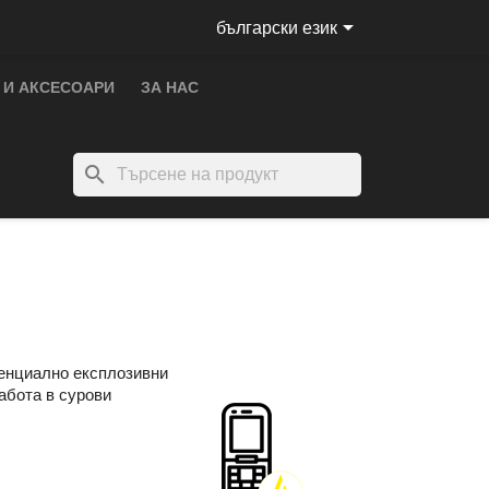

български език
 И АКСЕСОАРИ
ЗА НАС
search
тенциално експлозивни
абота в сурови