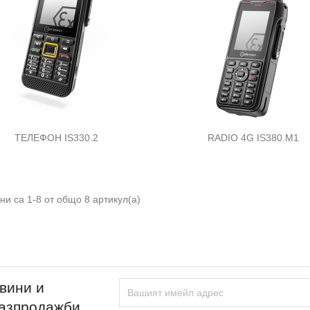


Бърз преглед
Бърз преглед
ТЕЛЕФОН IS330.2
RADIO 4G IS380.M1
ни са 1-8 от общо 8 артикул(а)
вини и
разпродажби