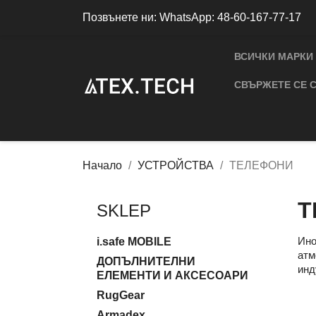
Позвънете ни:
WhatsApp: 48-60-167-77-17
ВСИЧКИ МАРКИ
СВЪРЖЕТЕ СЕ С
Начало
УСТРОЙСТВА
ТЕЛЕФОНИ
Т
SKLEP
Ино
i.safe MOBILE
атм
ДОПЪЛНИТЕЛНИ
инд
ЕЛЕМЕНТИ И АКСЕСОАРИ
RugGear
Armadex