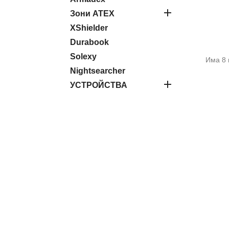

Зони ATEX
XShielder
Durabook
Solexy
Има 8 
Nightsearcher

УСТРОЙСТВА