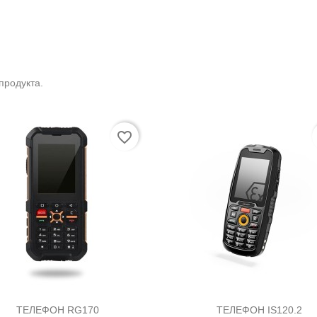
продукта.
Подреди
favorite_border


Бърз преглед
Бърз преглед
ТЕЛЕФОН RG170
ТЕЛЕФОН IS120.2