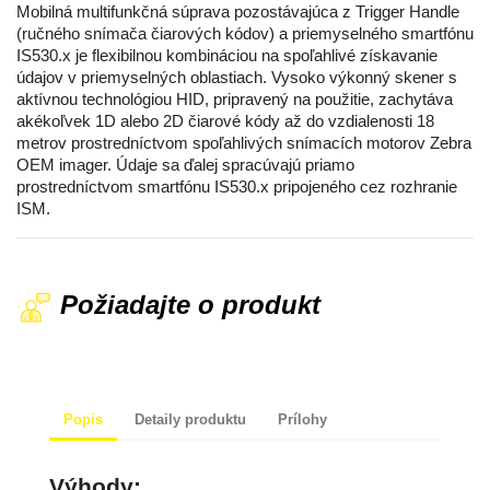
Mobilná multifunkčná súprava pozostávajúca z Trigger Handle
(ručného snímača čiarových kódov) a priemyselného smartfónu
IS530.x je flexibilnou kombináciou na spoľahlivé získavanie
údajov v priemyselných oblastiach. Vysoko výkonný skener s
aktívnou technológiou HID, pripravený na použitie, zachytáva
akékoľvek 1D alebo 2D čiarové kódy až do vzdialenosti 18
metrov prostredníctvom spoľahlivých snímacích motorov Zebra
OEM imager. Údaje sa ďalej spracúvajú priamo
prostredníctvom smartfónu IS530.x pripojeného cez rozhranie
ISM.
Požiadajte o produkt
Popis
Detaily produktu
Prílohy