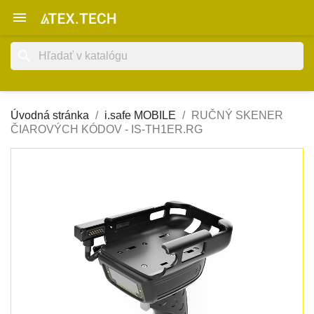

search
Úvodná stránka
i.safe MOBILE
RUČNÝ SKENER
ČIAROVÝCH KÓDOV - IS-TH1ER.RG