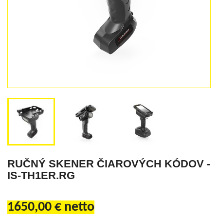


RUČNÝ SKENER ČIAROVÝCH KÓDOV -
IS-TH1ER.RG
1650,00 € netto