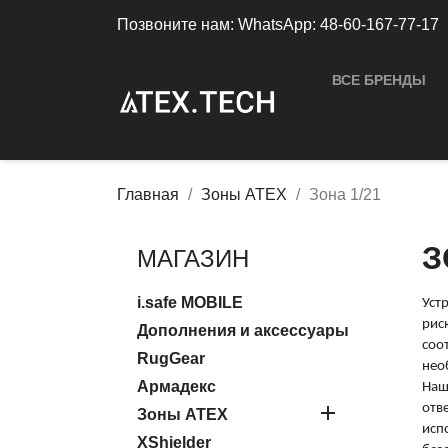
Позвоните нам:
WhatsApp: 48-60-167-77-17
ВСЕ БРЕНДЫ
Главная
Зоны ATEX
Зона 1/21
З
МАГАЗИН
i.safe MOBILE
Уст
рис
Дополнения и аксессуары
соо
RugGear
нео
Армадекс
На

отв
Зоны ATEX
исп
XShielder