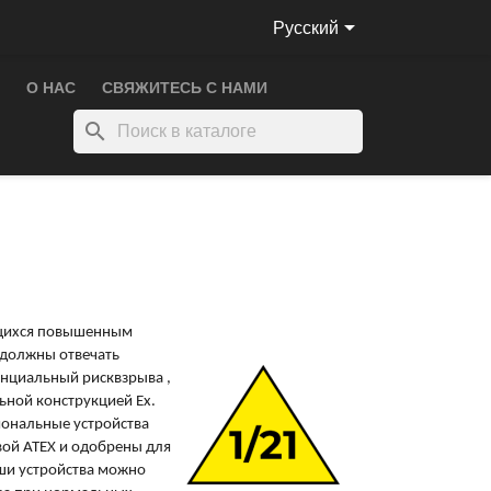

Русский
О НАС
СВЯЖИТЕСЬ С НАМИ
search
щихся
повышенным
 должны
отвечать
енциальный
риск
взрыва
,
ьной
конструкцией Ex.
иональные
устройства
ой ATEX и
одобрены
для
ши
устройства
можно