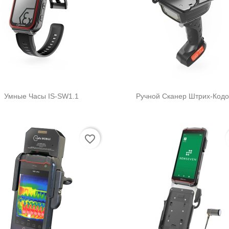


Быстрый просмотр
Быстрый просмот
Умные Часы IS-SW1.1
Ручной Сканер Штрих-Кодов
favorite_border