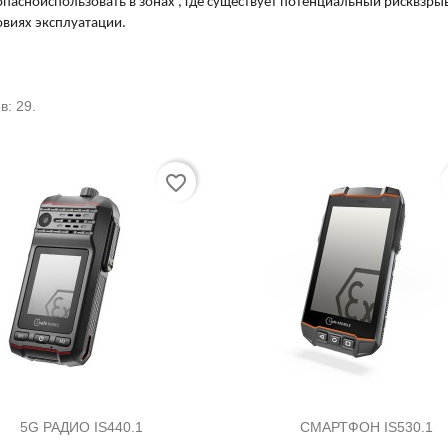
опасно
использовать
в
зонах
, где
существует
потенциальный
риск
взры
овиях
эксплуатации
.
в: 29.
Сортировать
favorite_border


Быстрый просмотр
Быстрый просмот
5G РАДИО IS440.1
СМАРТФОН IS530.1