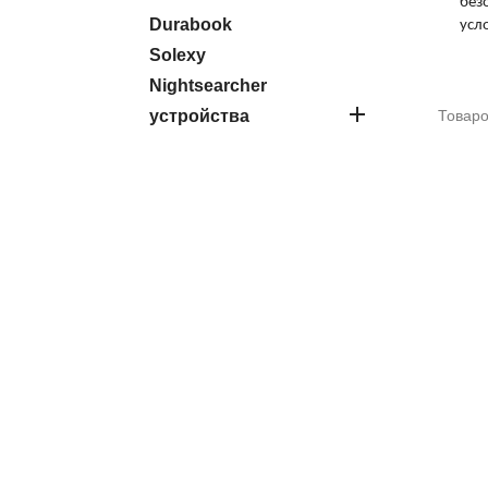
без
Durabook
усл
Solexy
Nightsearcher

устройства
Товаро