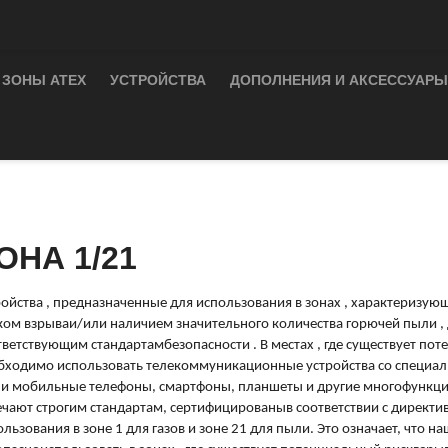
ЗОНЫ ATEX
УСТРОЙСТВА
ДОПОЛНЕНИЯ И АКСЕССУАРЫ
ОНА 1/21
ройства
, предназначенные
для
использования
в
зонах
,
характеризую
ком
взрыва
и/или
наличием
значительного
количества
горючей
пыли
,
тветствующим
стандартам
безопасности
.
В
местах
, где
существует
пот
бходимо
использовать
телекоммуникационные
устройства со
специал
ши
мобильные
телефоны
,
смартфоны
,
планшеты
и
другие
многофункц
ечают
строгим
стандартам
,
сертифицированы
в соответствии с
директив
ользования
в зоне 1 для
газов
и зоне 21 для
пыли
.
Это
означает,
что
на