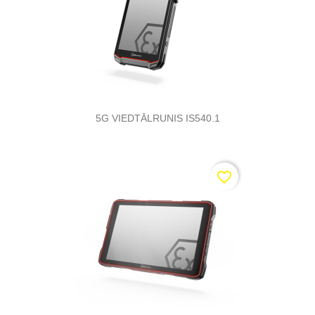
5G VIEDTĀLRUNIS IS540.1
favorite_border