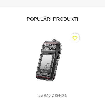
POPULĀRI PRODUKTI
favorite_border
5G RADIO IS440.1