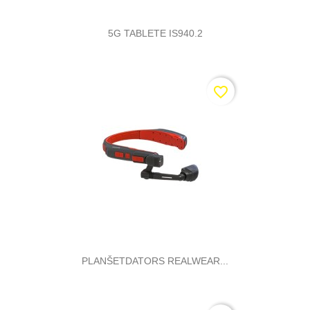
5G TABLETE IS940.2
favorite_border
PLANŠETDATORS REALWEAR...