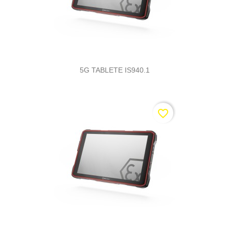
5G TABLETE IS940.1
favorite_border