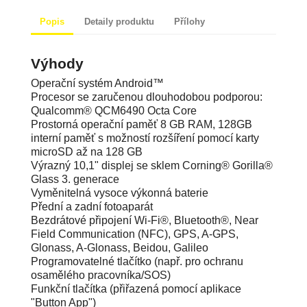
Popis
Detaily produktu
Přílohy
Operační systém Android™
Procesor se zaručenou dlouhodobou podporou:
Qualcomm® QCM6490 Octa Core
Prostorná operační paměť 8 GB RAM, 128GB
interní paměť s možností rozšíření pomocí karty
microSD až na 128 GB
Výrazný 10,1" displej se sklem Corning® Gorilla®
Glass 3. generace
Vyměnitelná vysoce výkonná baterie
Přední a zadní fotoaparát
Bezdrátové připojení Wi-Fi®, Bluetooth®, Near
Field Communication (NFC), GPS, A-GPS,
Glonass, A-Glonass, Beidou, Galileo
Programovatelné tlačítko (např. pro ochranu
osamělého pracovníka/SOS)
Funkční tlačítka (přiřazená pomocí aplikace
"Button App")