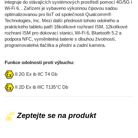
integruje do stávajících systémových prostředí pomocí 4G/5G i
Wi-Fi 6. . Zařízení je vybaveno výkonnou čipovou sadou
optimalizovanou pro IIoT od společnosti Qualcomm®
Technologies, Inc. Mezi další přednosti tohoto odolného a
praktického tabletu patří 16kolíkové rozhraní ISM, 12kolíkové
rozhraní ISM pro dokovací stanici, Wi-Fi 6, Bluetooth 5.2 a
podpora NFC, vyměnitelná baterie s dlouhou životností,
programovatelná tlačítka a přední a zadní kamera.
Funkce odolnosti proti výbuchu:
II 2G Ex ib IIC T4 Gb
II 2D Ex ib IIIC T135°C Db
Zeptejte se na produkt