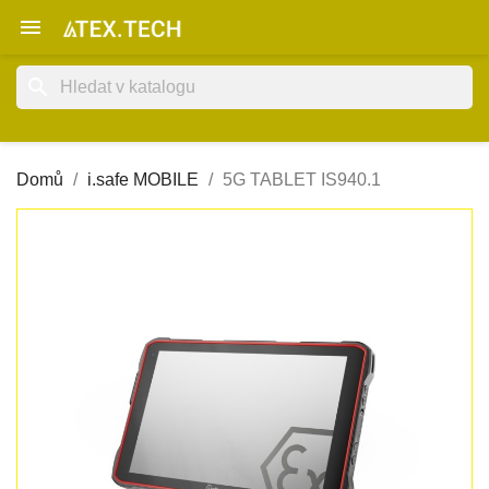

search
Domů
i.safe MOBILE
5G TABLET IS940.1